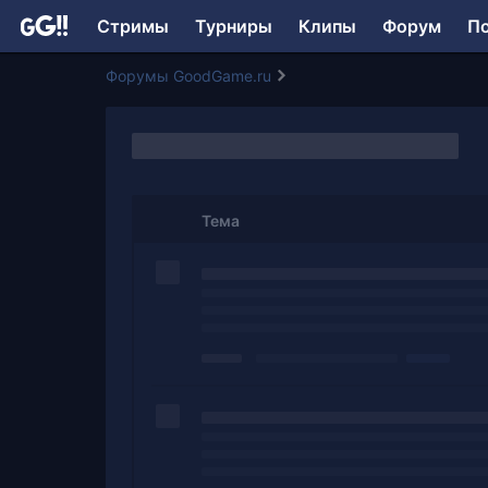
Стримы
Турниры
Клипы
Форум
П
Форумы GoodGame.ru
Тема