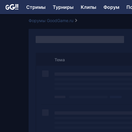
Стримы
Турниры
Клипы
Форум
П
Форумы GoodGame.ru
Тема