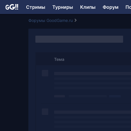
Стримы
Турниры
Клипы
Форум
П
Форумы GoodGame.ru
Тема