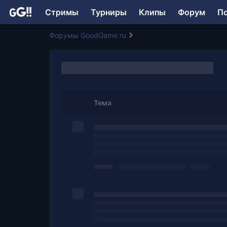
Стримы
Турниры
Клипы
Форум
П
Форумы GoodGame.ru
Тема