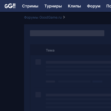
Стримы
Турниры
Клипы
Форум
П
Форумы GoodGame.ru
Тема