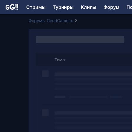
Стримы
Турниры
Клипы
Форум
П
Форумы GoodGame.ru
Тема