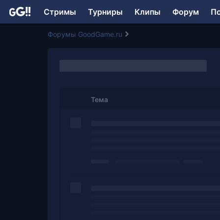
Стримы
Турниры
Клипы
Форум
П
Форумы GoodGame.ru
Тема