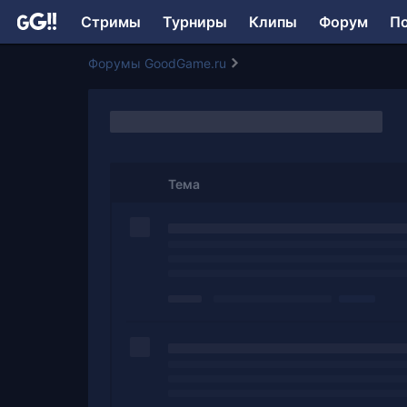
Стримы
Турниры
Клипы
Форум
П
Форумы GoodGame.ru
Тема