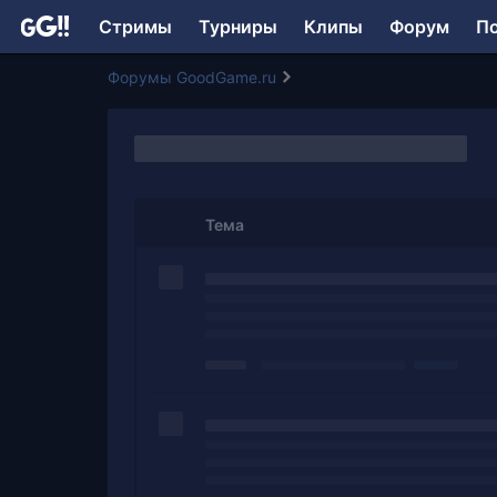
Стримы
Турниры
Клипы
Форум
П
Форумы GoodGame.ru
Тема