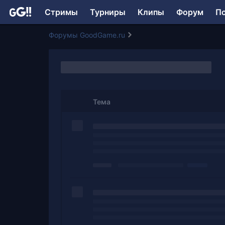
Стримы
Турниры
Клипы
Форум
П
Форумы GoodGame.ru
Тема