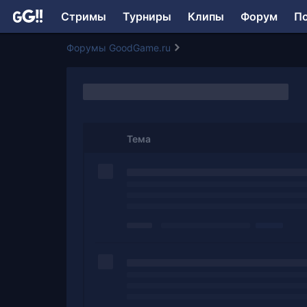
Стримы
Турниры
Клипы
Форум
П
Форумы GoodGame.ru
Тема