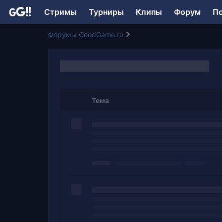
Стримы
Турниры
Клипы
Форум
П
Форумы GoodGame.ru
Тема