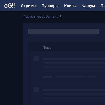
Стримы
Турниры
Клипы
Форум
П
Форумы GoodGame.ru
Тема