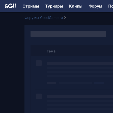
Стримы
Турниры
Клипы
Форум
П
Форумы GoodGame.ru
Тема