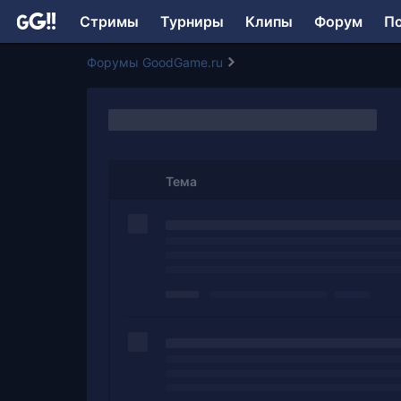
Стримы
Турниры
Клипы
Форум
П
Форумы GoodGame.ru
Тема