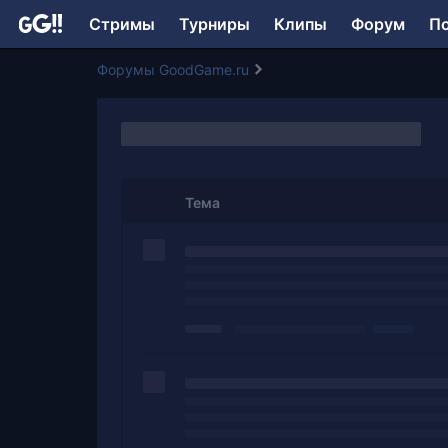
Стримы
Турниры
Клипы
Форум
П
Форумы GoodGame.ru
Тема