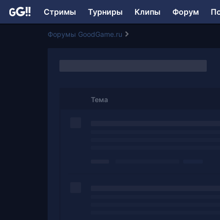
Стримы
Турниры
Клипы
Форум
П
Форумы GoodGame.ru
Тема