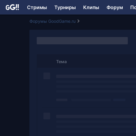
Стримы
Турниры
Клипы
Форум
П
Форумы GoodGame.ru
Тема