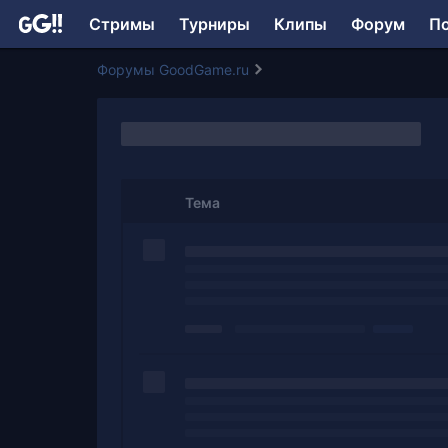
Стримы
Турниры
Клипы
Форум
П
Форумы GoodGame.ru
Тема