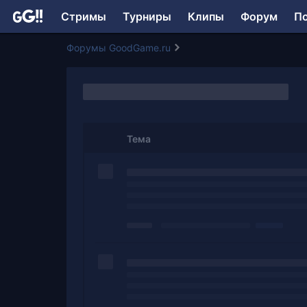
Стримы
Турниры
Клипы
Форум
П
Форумы GoodGame.ru
Тема