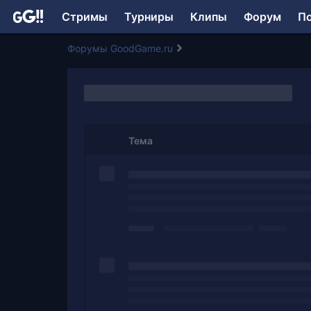
Стримы
Турниры
Клипы
Форум
П
Форумы GoodGame.ru
Тема