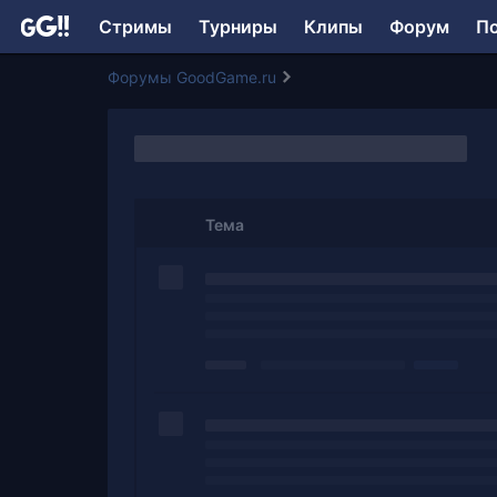
Стримы
Турниры
Клипы
Форум
П
Форумы GoodGame.ru
Тема