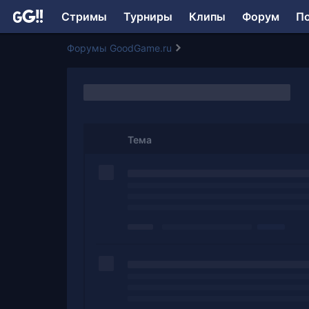
Стримы
Турниры
Клипы
Форум
П
Форумы GoodGame.ru
Тема