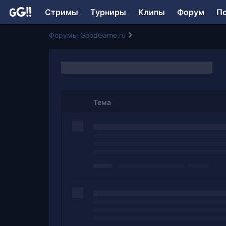
Стримы
Турниры
Клипы
Форум
П
Форумы GoodGame.ru
Тема