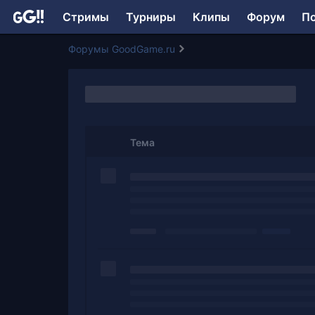
Стримы
Турниры
Клипы
Форум
П
Форумы GoodGame.ru
Тема