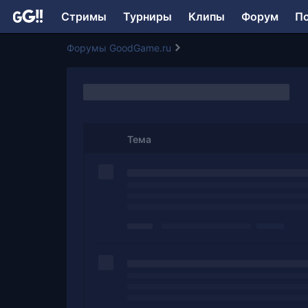
Стримы
Турниры
Клипы
Форум
П
Форумы GoodGame.ru
Тема