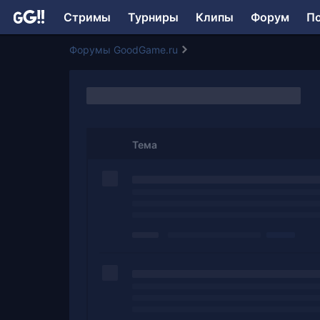
Стримы
Турниры
Клипы
Форум
П
Форумы GoodGame.ru
Тема