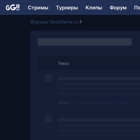
Стримы
Турниры
Клипы
Форум
П
Форумы GoodGame.ru
Тема