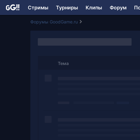
Стримы
Турниры
Клипы
Форум
П
Форумы GoodGame.ru
Тема