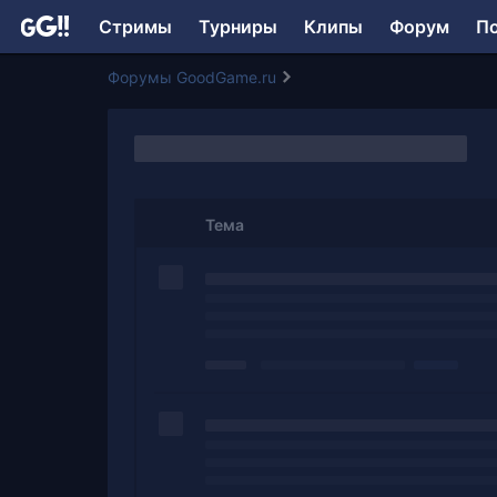
Стримы
Турниры
Клипы
Форум
П
Форумы GoodGame.ru
Тема