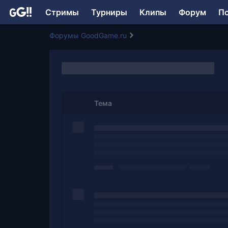
Стримы
Турниры
Клипы
Форум
П
Форумы GoodGame.ru
Тема