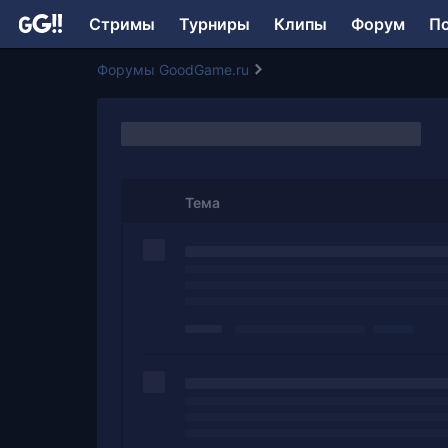
Стримы
Турниры
Клипы
Форум
П
Форумы GoodGame.ru
Тема