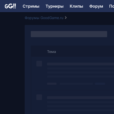
Стримы
Турниры
Клипы
Форум
П
Форумы GoodGame.ru
Тема