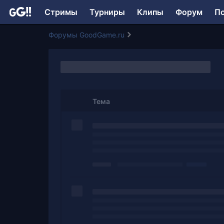
Стримы
Турниры
Клипы
Форум
П
Форумы GoodGame.ru
Тема