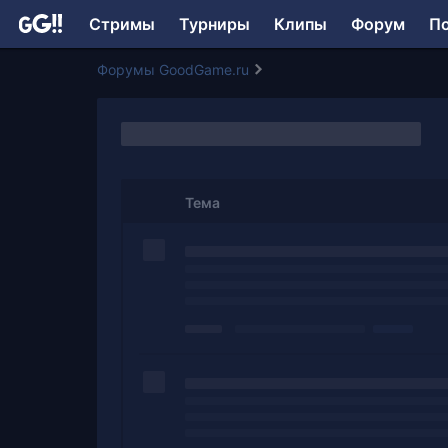
Стримы
Турниры
Клипы
Форум
П
Форумы GoodGame.ru
Тема