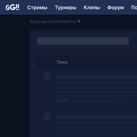
Стримы
Турниры
Клипы
Форум
П
Форумы GoodGame.ru
Тема