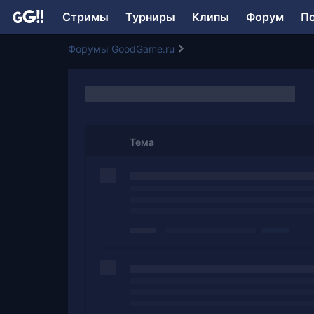
Стримы
Турниры
Клипы
Форум
П
Форумы GoodGame.ru
Тема