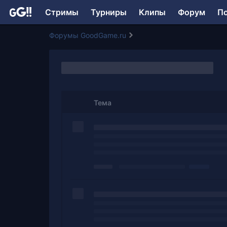
Стримы
Турниры
Клипы
Форум
П
Форумы GoodGame.ru
Тема