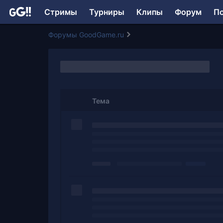
Стримы
Турниры
Клипы
Форум
П
Форумы GoodGame.ru
Тема