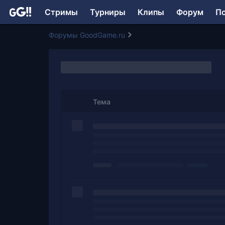
Стримы
Турниры
Клипы
Форум
П
Форумы GoodGame.ru
Тема