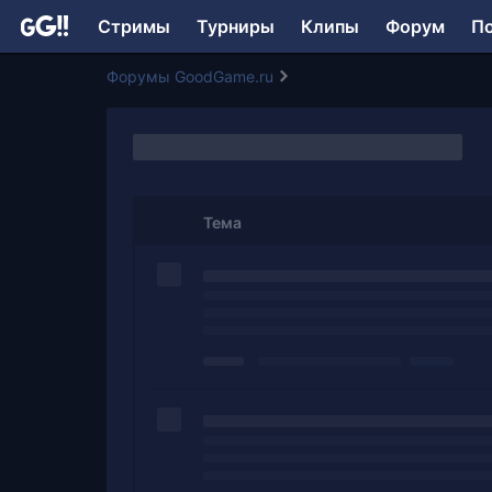
Стримы
Турниры
Клипы
Форум
П
Форумы GoodGame.ru
Тема