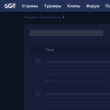
Стримы
Турниры
Клипы
Форум
П
Форумы GoodGame.ru
Тема