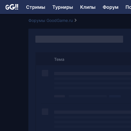
Стримы
Турниры
Клипы
Форум
П
Форумы GoodGame.ru
Тема