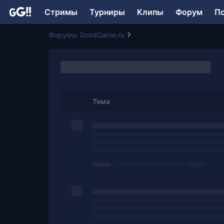
Стримы
Турниры
Клипы
Форум
П
Форумы GoodGame.ru
Тема