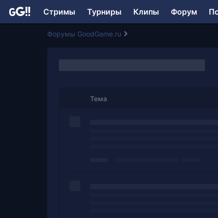
Стримы
Турниры
Клипы
Форум
П
Форумы GoodGame.ru
Тема