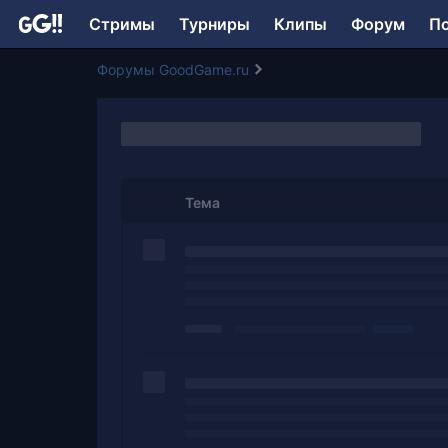
Стримы
Турниры
Клипы
Форум
П
Форумы GoodGame.ru
Тема