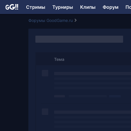
Стримы
Турниры
Клипы
Форум
П
Форумы GoodGame.ru
Тема