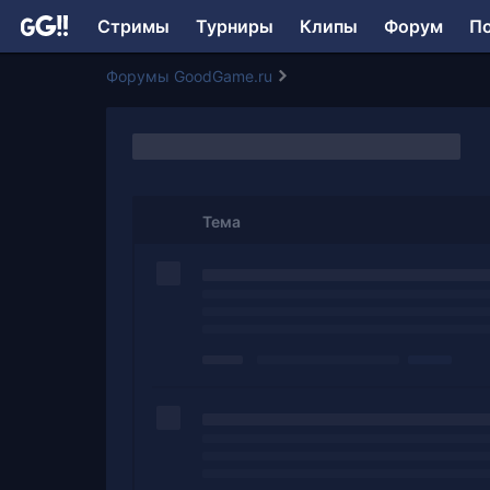
Стримы
Турниры
Клипы
Форум
П
Форумы GoodGame.ru
Тема