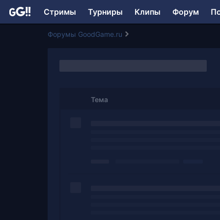
Стримы
Турниры
Клипы
Форум
П
Форумы GoodGame.ru
Тема