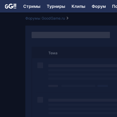
Стримы
Турниры
Клипы
Форум
П
Форумы GoodGame.ru
Тема